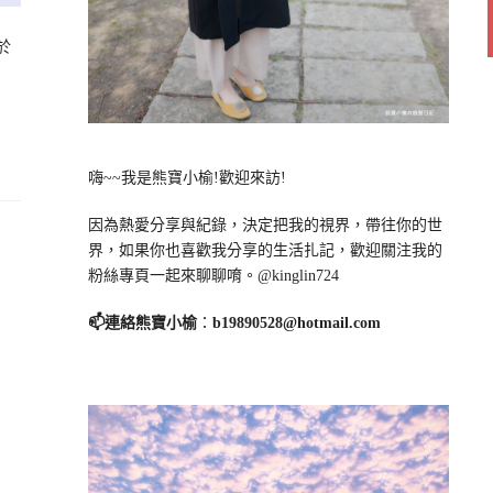
於
嗨~~我是熊寶小榆!歡迎來訪!
因為熱愛分享與紀錄，決定把我的視界，帶往你的世
界，如果你也喜歡我分享的生活扎記，歡迎關注我的
粉絲專頁一起來聊聊唷。@kinglin724
📫連絡熊寶小榆
：
b19890528@hotmail.com