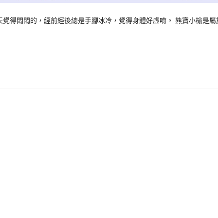
覺得悶悶的，經前經後總是手腳冰冷，覺得身體好虛唷。 熊寶小榆是屬