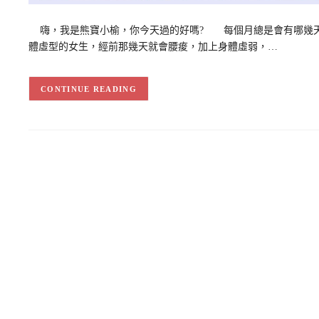
嗨，我是熊寶小榆，你今天過的好嗎? 每個月總是會有哪幾天
體虛型的女生，經前那幾天就會腰痠，加上身體虛弱，…
CONTINUE READING