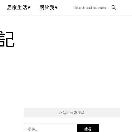
居家生活♥
關於我♥
記
🔎站內快速搜尋
搜