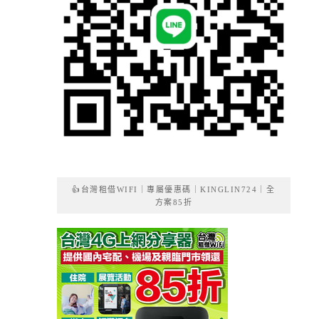
👍台灣租借WIFI｜專屬優惠碼｜KINGLIN724｜全
方案85折