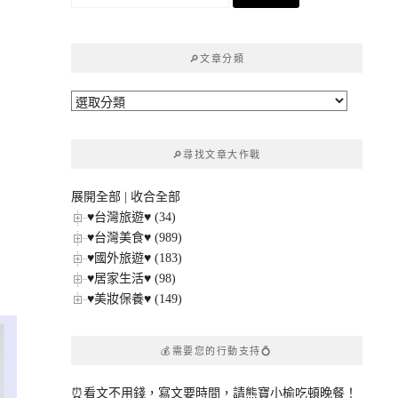
尋
關
鍵
🔎文章分類
字:
🔎
文
章
🔎尋找文章大作戰
分
類
展開全部
|
收合全部
虛
♥台灣旅遊♥ (34)
♥台灣美食♥ (989)
♥國外旅遊♥ (183)
♥居家生活♥ (98)
♥美妝保養♥ (149)
💰需要您的行動支持💍
⏰看文不用錢，寫文要時間，請熊寶小榆吃頓晚餐！