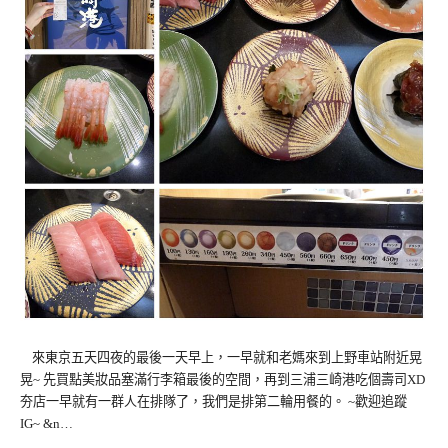
來東京五天四夜的最後一天早上，一早就和老媽來到上野車站附近晃
晃~ 先買點美妝品塞滿行李箱最後的空間，再到三浦三崎港吃個壽司XD
夯店一早就有一群人在排隊了，我們是排第二輪用餐的。 ~歡迎追蹤
IG~ &n…