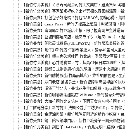
【新竹竹北美食】くら寿司藏壽司竹北文興店，鮭魚祭8/14期間
【新竹竹北美食】客家菜哪裡吃？來老菜櫥吃客家鹹湯圓、新埔
【新竹美食】打包包子好吃嗎？打包DABAO的開箱心得，網路
【新竹美食】Crazy Pizza，新竹光復路上超值十吋披薩店
【新竹美食】壽司郎新竹巨城店七樓，除了握壽司生魚片還有什
【新竹美食】巨城四樓燒肉店，焼肉ライク（燒肉LIKE），超
【新竹美食】芙歐義式餐廳(FULLPASTA)，新竹服務最棒的
【新竹美食】吼牛排新竹店 牛排專業達人，獨家40盎司大盎司
【新竹竹北美食】鐵三角碳烤吐司 竹北店，季節限定草莓卡士達
【新竹竹北美食】心丼隱食堂，竹北超高CP值日本料理店，超平
【新竹美食】錢都日式涮涮鍋-竹北光明店，連鎖小火鍋店，經濟鍋
【新竹美食】新宿勝博殿(新竹晶品城店)，炸牡蠣依舊是人氣商品
【新竹美食】廟口老店 風城食堂，新竹城隍廟商圈裡面的快炒店
【新竹美食】漢堡王竹北店，美式花生牛肉堡餐，8pcs雞塊+辣薯球只要
【新竹美食】新竹咖啡調酒甜點店 W.Bistro，新竹獨家外帶
【新竹美食】大海拉麵竹北文信店，下雨天會有味噌拉麵唷。炸
【手工餅乾分享】新竹竹北 法樂公爵手工坊(FALE )，新竹
【新竹美食】金連滷肉飯，新竹城隍廟附近的新竹小吃店，台式服
【新竹美食】鍋工館火鍋專門店，新竹巨城旁第一網美鍋物餐廳，
【新竹竹北美食】鍋日子 Hot Pot Day，竹北光明一路