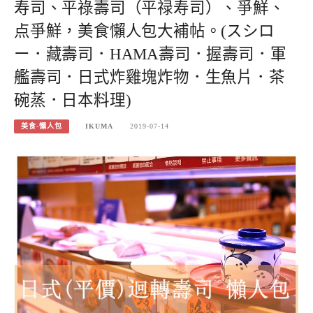
寿司、平祿壽司（平禄寿司）、爭鮮、
点爭鮮，美食懶人包大補帖。(スシロ
ー．藏壽司．HAMA壽司．握壽司．軍
艦壽司．日式炸雞塊炸物．生魚片．茶
碗蒸．日本料理)
美食-懶人包
IKUMA
2019-07-14