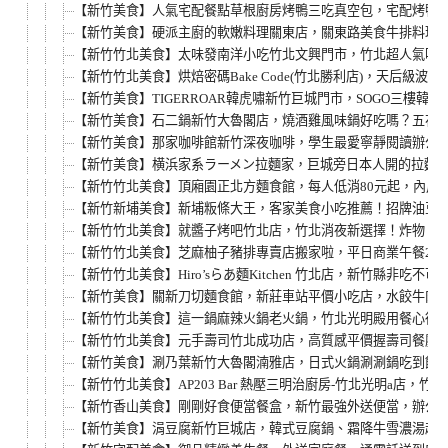
【新竹美食】人氣宅配餐點草根廚房烤鴨三吃真空包，宅配烤鴨推
【新竹美食】硬派主廚的軟嫩料理關東店，關東路美食牛排料理
【新竹竹北美食】太味發南洋小吃竹北文興門市，竹北超人氣叻
【新竹竹北美食】烘焙密碼Bake Code(竹北勝利店)，天
【新竹美食】TIGERROAR韓虎嘯新竹巨城門市，SOGO三
【新竹美食】石二鍋新竹大魯閣店，燒酒雞風味鍋好吃嗎？五花Q
【新竹美食】那家咖啡館新竹深夜咖啡，學生最愛寧靜閱讀辦公咖
【新竹美食】横浜家系ラーメン拉麵家，巨城旁日本人開的拉麵
【新竹竹北美食】頂廂園正北方麵食館，每人低消80元起，內用
【新竹新埔美食】新埔粄條大王，客家美食小吃推薦！招牌油豆
【新竹竹北美食】就醬子烤吧竹北店，竹北消夜新選擇！炸物、
【新竹竹北美食】芝麻柚子豬排專賣店搬家啦，平日商業午餐29
【新竹竹北美食】Hiro’sらあ麵Kitchen 竹北店，新竹縣
【新竹美食】關新刀切麵食館，新莊車站平價小吃店，水餃牛肉
【新竹竹北美食】這一鍋麻辣火鍋老火鍋，竹北光明殿用餐心得
【新竹竹北美食】元手壽司竹北成功店，高質感平價握壽司餐廳
【新竹美食】涮乃葉新竹大魯閣湳雅店，日式火鍋涮涮鍋吃到飽
【新竹竹北美食】AP203 Bar 熱壓三明治廚房-竹北光明a店
【新竹香山美食】剛剛好食便當餐盒，新竹最強外送便當，辦公室
【新竹美食】涓豆腐新竹巨城店，韓式豆腐鍋、霜降牛雪濃湯超