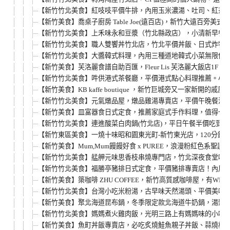
【新竹竹北美食】紅吱吱平價牛排，內用玉米濃湯、吐司、紅茶無
【新竹美食】喬桌子廚房 Table Joe(遠百店)，新竹大遠百旁美式
【新竹竹北美食】上禾味永和豆漿（竹北縣政店），小清新早餐
【新竹竹北美食】職人雙饗丼竹北店，竹北平價丼飯、日式炸物
【新竹竹北美食】大醬韓式料理，內用三種道地韓式小菜無限供
【新竹美食】芙洛麗食譜自助百匯，Fleur Lis 芙洛麗大飯店1F 
【新竹竹北美食】吽供港式茶餐廳，平價港式點心料理推薦。小
【新竹美食】KB kaffe boutique ，新竹巨城旁又一
【新竹竹北美食】元氣燉品屋，燉品雞湯專賣店，平價午晚餐滷
【新竹美食】皿富器食日式定食，推薦家庭式手作料理，值得一
【新竹竹北美食】連進酸菜白肉鍋(竹北店)，平日午餐半價吃到飽。
【新竹東區美食】一燒十味昭和園東光町-新竹東光店，120分鐘
【新竹美食】Mum,Mum饅饅好食 x PUREE，浪漫粉紅色系聖
【新竹竹北美食】艋舺元味思香枝串燒專門店，竹北深夜食堂吃消
【新竹竹北美食】福勝亭豬排日式定食，平價豬排專賣店！內用
【新竹美食】築咖啡 ZHU COFFEE，新竹高質感咖啡屋，有
【新竹竹北美食】台灣小吃米粉湯，古早味天然湯頭、平價美味
【新竹美食】聚北海道昆布鍋，冬季限定款北海道牛奶鍋，湯頭濃郁
【新竹竹北美食】媽媽煮火雞肉飯，光明三路上有媽媽味的小吃
【新竹美食】魚町丼飯專賣店，必吃炙燒鮭魚親子丼飯、蒜燒松