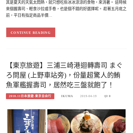
其是夏天的天氣太悶熱，就只想吃些冰冰涼涼的食物，來消暑。 這時候
來個握壽司、輕食沙拉或手卷，也是個不錯的好選擇呢。 趁著五月底之
前，平日有指定商品半價…
CONTINUE READING
【東京旅遊】三浦三崎港迴轉壽司 まぐ
ろ問屋 (上野車站旁)，份量超驚人的鮪
魚軍艦握壽司，居然吃三盤就飽了！
2018.11日本旅遊-東京自由行
IKUMA
2019-04-19
0