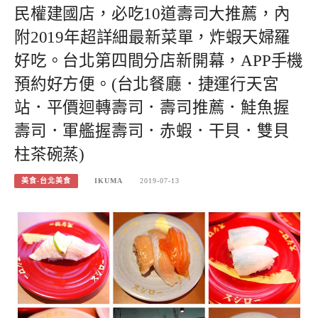
民權建國店，必吃10道壽司大推薦，內
附2019年超詳細最新菜單，炸蝦天婦羅
好吃。台北第四間分店新開幕，APP手機
預約好方便。(台北餐廳．捷運行天宮
站．平價迴轉壽司．壽司推薦．鮭魚握
壽司．軍艦握壽司．赤蝦．干貝．雙貝
柱茶碗蒸)
美食-台北美食
IKUMA
2019-07-13