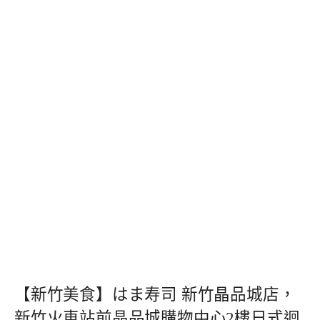
【新竹美食】はま寿司 新竹晶品城店，
新竹火車站前晶品城購物中心2樓日式迴