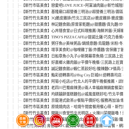
【新竹市區美食】戀愛吧LOVE JUICE+阿富滷肉飯@新竹城隍廟
【新竹竹北美食】基隆廟口超營養三明治@超營養三明治/園區外
【新竹竹北美食】3Q脆皮雞排(竹北三民店)@脆皮雞排/脆皮鹽酥雞
【新竹竹北美食】林記麵食館(原曾家乾麵)@甜醬麵/貢丸麵/炒飯
【新竹竹北美食】心丼隱食堂@日式料理推薦/海鮮丼飯/天婦羅/鍋
【新竹竹北美食】TINO’S PIZZA CAFE@提諾比薩/巧克力香蕉O
【新竹竹北美食】粥仔魚@美味粥品/鍋燒意麵/烏龍麵/米粉/冬粉
【新竹竹北美食】增享美食町@咖哩雞丁飯/炸醬麵/宮保雞丁飯/
【新竹竹北美食】日船章魚小丸子@新開幕章魚燒/三民路上近新
【新竹竹北美食】好嘉鄉火雞肉飯@平價午晚餐/三民路上近寶雅
【新竹竹北美食】誠記麵食館@蝦仁蒸餃好吃/酸辣麵CP值高/三
【新竹市區美食】鮨彩迴轉壽司@Big City巨城B1迴轉壽司店，
【新竹竹北美食】阿菊小吃店@竹北人的平價午晚餐推薦，詳細
【新竹竹北美食】老四川巴蜀麻辣燙@兩人幸福麻辣鍋套餐菜色，$
【新竹竹北美食】均鎂囍餅蛋糕麵包@戚風蛋糕好吃/竹北平價高
【新竹市區美食】京龍港式飲茶@餐點平價好吃/服務再加油/爆漿芋
【新竹市區美食】原燒燒肉店，哈燒午間套餐用餐心得，新竹慶生
【新竹竹北美食】開飯川食堂竹北光明店，火辣川菜開飯嚕！適
[新竹竹北美食]宜昇鐵板蓋飯屋@竹北便當推薦/三民路蓋飯/鐵板燒
[新竹竹北美食] 肯德基KFC義式香草紙包雞重量雞XL套餐，網路