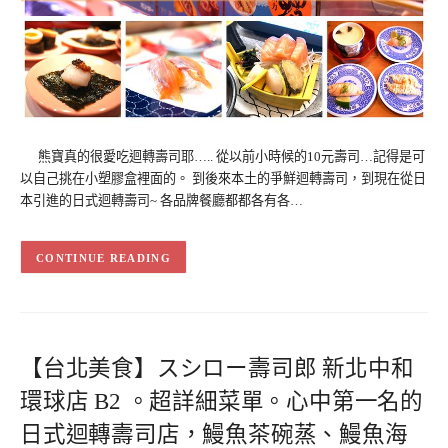
熊寶真的很愛吃迴轉壽司耶….. 從以前小時候的10元壽司…記得是可
以自己挑在小塑膠盒裡面的。 到後來本土的爭鮮迴轉壽司，到現在從日
本引進的日式迴轉壽司~ 各品牌餐廳都都各有各…
CONTINUE READING
【台北美食】スシロー壽司郎 新北中和
環球店 B2 。超詳細菜單。心中第一名的
日式迴轉壽司店，鰻魚茶碗蒸、鰻魚海