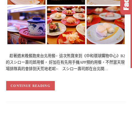
趁著週末晚餐跑來台北用餐~ 這次熊寶來到《中和環球購物中心》B2
的スシロー壽司郎用餐， 好加在有先用手機APP預約用餐，不然當天現
場排隊真的會排到天荒地老呢~ スシロー壽司郎在台北開…
CONTINUE READING