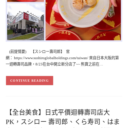
(前提情要) 【スシロー壽司郎】 官
網： https://www.sushiroglobalholdings.com/taiwan/ 來自日本大阪的第
一迴轉壽司品牌，8/23在台中開立新分店了~~ 熊寶之前在…
CONTINUE READING
【全台美食】日式平價迴轉壽司店大
PK，スシロー 壽司郎、くら寿司、はま