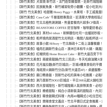
【新竹美食】犬首燒 新竹店，法鬥造型雞蛋糕，近新竹城隍廟創
【新竹美食】民族魷魚羹，新竹補習街旁小麵攤，從小吃到大的古早味
【新竹·竹北美食】哈甜豬 Honey Piggy，水果塔、手工戚
【新竹美食】Casa Cafe’ 千層蛋糕專賣店，近清華大學南校
【新竹美食】竹北北極熊涮涮鍋，熊量套餐肉片超多CP值高，來店
【新竹美食】BEANSTORE COFFEE 好豆咖啡，咖啡愛好者必訪
【新竹竹北美食】某村bô tshun，新鮮麵包吐司一出爐就秒殺，
【新竹美食】乾杯燒肉居酒屋竹北光明店，晚間八點乾杯送一杯，
【新竹美食】故事小館 HiStory，竹北縣政十二街上溫馨餐廳
【新竹美食】嗑肉石鍋新竹金山店，澳洲日本和牛火鍋、痛風鍋
【新竹美食】紅帽烘焙 Home Biscuit Cake，新竹大遠百旁
【新竹竹北美食】兩披索靓鍋(竹北三民店)，冬天吃麻油豬火鍋
【新竹美食】花月嵐拉麵(新竹巨城店)，巨城4樓美食街的平價日式
【新竹美食】海底撈火鍋新竹分店(新竹大遠百4F)，桌邊服務一
【新竹美食】廟口鴨香飯，到新竹必吃的美味小吃推薦，必點鴨
【新竹美食】涮乃葉新竹SOGO巨城店，平日368元起火鍋吃到
【新竹美食】西大發城隍包，新竹城隍廟人氣排隊美食，必吃爆
【新竹竹北美食】療癒甜點，純白小清新裝潢的甜點店，內文附詳細菜單
【新竹竹北美食】韓食館韓式料理，內用40種韓式小吃任您吃到飽！
【新竹竹北美食】樂陽食堂文義店，竹北平價日式定食推薦，炸豬
【新竹竹北美食】轉角陶屋竹北店，CP值極高的個人鍋物，還有