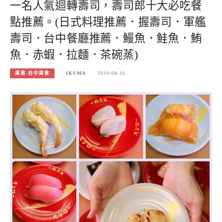
一名人氣迴轉壽司，壽司郎十大必吃餐
點推薦。(日式料理推薦．握壽司．軍艦
壽司．台中餐廳推薦．鰻魚．鮭魚．鮪
魚．赤蝦．拉麵．茶碗蒸)
美食-台中美食
IKUMA
2019-08-16