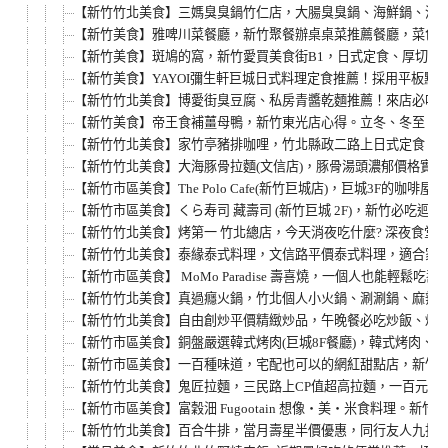
【新竹竹北美食】三媽臭臭鍋竹仁店，大腸臭臭鍋、海鮮鍋、泡
【新竹美食】雅啤川菜餐廳，新竹聚餐辦桌桌菜推薦餐廳，菜色
【新竹美食】斑鳩的窩，新竹愛買美食街B1，日式定食、厚切炸
【新竹美食】YAYOI彌生軒巨城日式料理定食推薦！採用平板
【新竹竹北美食】博愛街臭豆腐、私房青醬乾麵推薦！來店必吃臭
【新竹美食】帝王食補薑母鴨，新竹東光店心得。立冬、冬至、
【新竹竹北美食】家竹亭豬排咖哩，竹北縣政二路上日式定食、鍋
【新竹竹北美食】大海豚骨拉麵(文信店)，豚骨湯頭濃郁價格實
【新竹市區美食】The Polo Cafe(新竹巨城店)，巨城3F
【新竹市區美食】くら寿司 藏壽司 (新竹巨城 2F)，新竹必吃迴
【新竹竹北美食】烤第一 竹北總店，今天消夜吃什麼? 深夜食堂
【新竹竹北美食】泰緣泰式料理，文信路平價泰式料理，適合家庭
【新竹市區美食】 MoMo Paradise 壽喜燒，一個人也能輕鬆
【新竹竹北美食】真過癮火鍋，竹北個人小火鍋、涮涮鍋、麻辣
【新竹竹北美食】自由創炒平價精緻炒品，午晚餐必吃炒飯、炒麵
【新竹市區美食】銅盤嚴選韓式烤肉(巨城8F餐廳)，韓式烤肉、韓式
【新竹市區美食】一百種味道，宅配也可以的網紅甜點店，新竹
【新竹竹北美食】鬼匠拉麵，三民路上CP值超高拉麵，一百元有
【新竹市區美食】富穀沺 Fugootain 想像‧美‧米食料理。
【新竹竹北美食】百合牛排，當月壽星半價優惠，同行友人九折!