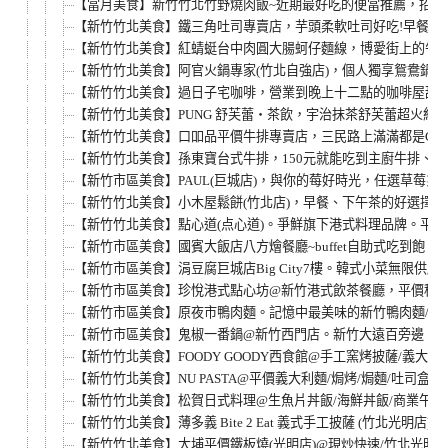
【當月美食】新竹竹北竹野燒肉飯~近期最好吃的便當推薦，招牌燒
【新竹竹北美食】鐵三角吐司專賣店，芋頭柔軟吐司好吃!早餐、
【新竹竹北美食】紅蜻蜓台中肉圓大腸蚵仔麵線，博愛街上的午
【新竹竹北美食】阿官火鍋專家(竹北自強店)，個人獨享鴛鴦鍋，涮
【新竹竹北美食】過日子宅咖啡，營業到晚上十二點的咖啡屋甜
【新竹竹北美食】PUNG 舒芙蕾‧茶飲，宇治抹茶舒芙蕾超火
【新竹竹北美食】口吅品平價牛排專賣店，三民路上滿滿都是CP
【新竹竹北美食】孫東寶台式牛排，150元就能吃到主廚牛排、主
【新竹市區美食】PAUL(巨城店)，與你的莓好時光，任選草莓系
【新竹竹北美食】小木屋鬆餅(竹北店)，早餐、下午茶的好選擇
【新竹竹北美食】點心道(点心道)。爭鮮旗下港式料理品牌。平板
【新竹市區美食】國賓大飯店八方燴餐廳~buffet自助式吃到飽。
【新竹市區美食】涓豆腐巨城店Big City7樓。韓式小菜無限
【新竹市區美食】珍悅港式點心坊@新竹港式飲茶餐廳，平價種類豐
【新竹市區美食】原夜市鴨肉麵。記憶中最美味的新竹鴨肉麵/炒
【新竹市區美食】鬼椒一番鍋@新竹西門店。新竹大遠百旁邊，個人小
【新竹竹北美食】FOODY GOODY西食館@手工窯烤披薩/義大利麵/
【新竹竹北美食】NU PASTA@平價義大利麵/焗烤/焗麵/吐司盒子
【新竹竹北美食】松賀日式料理@生魚片丼飯/海鮮丼飯/商業午餐
【新竹竹北美食】薄多義 Bite 2 Eat 義式手工披薩 (竹北光明
【新竹竹北美食】大埔平價鐵板燒(光明店)@現炒快速/竹北光明一