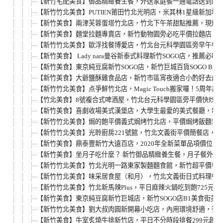
【新竹宅配美食】御品精緻養生餐，外送家庭餐一通電話送到府
【新竹竹北美食】PUTIEN莆田竹北光明店，米其林1星級新加
【新竹美食】兩津芙蓉蛋塔竹北店，竹北下午茶甜點推薦，現烤
【新竹美食】麵堂拉麵專賣店，新竹動物園旁必吃平價拉麵店，
【新竹竹北美食】歐浮找餐博愛店，竹北台元科學園區旁早午餐店
【新竹美食】 Lady nara曼谷新泰式料理新竹SOGO店
【新竹美食】東京純豆腐新竹SOGO店，新竹巨城百貨SOGO 
【新竹美食】大爺鹽酥雞食品店，新竹市區宵夜適合小酌好去處
【新竹竹北美食】点爭鮮竹北店，Magic Touch搬家囉！5周年慶
【竹北美食】8號複合式啤酒屋，竹北台元科學園區旁平價快炒
【新竹美食】喜劇收場美式漢堡店，大學生最愛的美式餐廳，新
【新竹竹北美食】焗的飽平價義式焗烤竹北店，平價焗烤飯麵55
【新竹竹北美食】光聆廚房221號館，竹北文義街平價簡餐店，
【新竹美食】鼎泰豐新竹大遠百店，2020年全新菜單品項價位
【新竹美食】坐月子吃什麼？ 新竹御品精緻養生餐，月子餐外送
【新竹竹北美食】竹北光明一路東家製麵麵食館，新竹超平價牛肉麵
【新竹竹北美食】味采居食屋（和月），竹北文義街日式料理餐
【新竹竹北美食】竹北新馬辣Plus，平日麻辣火鍋吃到飽725
【新竹美食】東京純豆腐新竹巨城店，新竹SOGO店B1美食街美食
【新竹竹北美食】劉大叔肉圓新開幕小吃店，內用環境舒適，有
【新竹美食】牛室炙燒牛排新竹店，平日不分時段排餐299元起