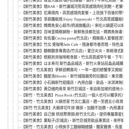
【新竹美食】煙波大飯店-莫內西餐廳，莫內下午茶吃到飽，家庭聚
【新竹美食】燒BAR，新竹護城河旁高質感燒肉吃到飽。老饕牛
【新竹美食】尼庫燒肉，高質感燒肉套餐，上班族下班後的聚餐好
【新竹美食】享廚鐵板燒 Enjoy Teppanyaki。竹北
【新竹美食】媽媽魚安心超市(明湖旗艦店)，來吃火鍋還可以順
【新竹美食】百味釜精緻鍋物，新鮮魚貨都在這，媽媽魚無毒食材
【新竹美食】佐佐義Cucina pasta(竹北店)，精緻兩人套
【新竹美食】竹北 覺咖啡Jade Cafe，隱身都市巷弄間，
【新竹美食】麵朝麵食專賣店(竹北店)，夏日炎炎，來碗港式麵
【新竹美食】梧桐貝貝咖啡輕食館，竹北高質感早午餐、下午茶、
【新竹美食】はま寿司 新竹晶品城店，新竹火車站前晶品城購物
【新竹．竹北美食】爭鮮迴轉壽司，一年一度的螃蟹季又開始了
【新竹美食】麵屋浩Hiroshi，新竹城隍廟旁的拉麵店，東京醬
【新竹美食】小石鍋新竹經國店，內用白飯、飲品、冰淇淋無限享
【新竹美食】黃亞細肉骨茶 新竹巨城店，來自新加坡的道地小吃
【新竹．竹北美食】Pizza Rock (竹北店) 一個人也可以獨享的八
【新竹．竹北美食】火鍋世家 竹北仁義店，週一至週五小鳥胃輕食
【新竹·竹北美食】大廟厚切牛排 豬排，加麵不加價。內用濃湯、
【新竹美食】自己做 烘焙聚樂部(新竹文化店)，提供專屬壽星優
【新竹美食】菓點子(巨城店)，新竹巨城旁飲品專賣店，來杯新鮮
【新竹．竹北美食】小飛俠手工麵線糊總舖，獨家雞佛、鳥蛋、腿