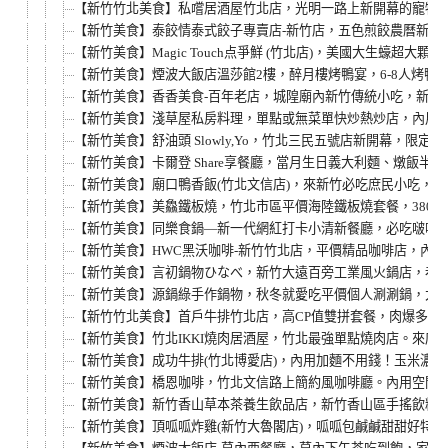
【新竹竹北美食】私嚐居酒屋竹北店，光明一路上新開幕的寵物
【新竹美食】泰餃情泰式餃子專賣店-新竹店，五色煎餃農曆新年開運
【新竹美食】Magic Touch点爭鮮 (竹北店)，美國大生蠔
【新竹美食】煙波大飯店溫莎館2樓，醉月樓烤鴨宴，6-8人烤鴨
【新竹美食】香香美食-百年老店，城隍廟內新竹傳統小吃，新竹
【新竹美食】淺草屋私房料理，單點或無菜單快炒熱炒店，內用白
【新竹美食】舒油頭 Slowly,Yo，竹北三民五號店新開幕
【新竹美食】卡爾登 Share享餐廳，當月生日義大利麵、燉飯
【新竹美食】廟口鴨香飯(竹北文信店)，來新竹必吃庶民小吃，
【新竹美食】美鱻鐵板燒，竹北市區平價海陸鐵板燒套餐，380
【新竹美食】同樂食鍋—新一代網紅打卡小清新餐廳，必吃啵啵蛤
【新竹美食】HWC黑沃咖啡-新竹竹北店，平價精品咖啡店，內
【新竹美食】言初鍋物ひなべ，新竹大遠百旁工業風火鍋店，巷弄
【新竹美食】源鍋綠手作鍋物，秋冬就愛吃平價個人涮涮鍋，大遠
【新竹竹北美食】首戶牛排竹北店，高CP值雙拼套餐，肉爆多好
【新竹美食】竹北IKKI燒肉居酒屋，竹北最強單點燒肉店。來
【新竹美食】成功牛排(竹北博愛店)，內用加麵不用錢！玉米濃湯
【新竹美食】橋恩咖啡，竹北文信路上簡約風咖啡廳。內用空間有插
【新竹美食】新竹香山草本茶養生飲品店，新竹香山區手搖飲料專
【新竹美食】頂呱呱炸雞(新竹大魯閣店)，呱呱包鹹鹹甜甜好特別