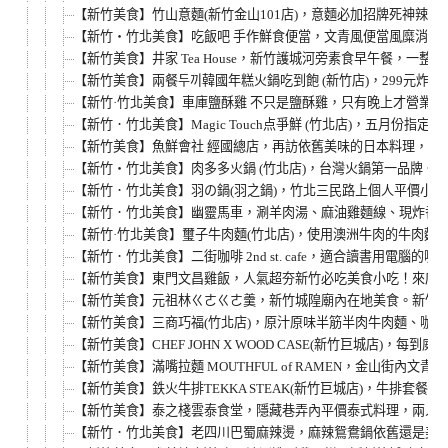
【新竹美食】竹山意麵(新竹金山101店)，意麵必加招牌死神辣椒
【新竹‧竹北美食】吃飯吧 手作鮮食便當，文青風便當風糜消費
【新竹美食】井家 Tea House，新竹護城河旁素食早午餐，
【新竹美食】兩餐두끼韓國年糕火鍋吃到飽 (新竹店)，299元
【新竹·竹北美食】車庫鹽酥雞 不只是鹽酥雞，只有晚上才營業
【新竹．竹北美食】Magic Touch点爭鮮 (竹北店)，五月
【新竹美食】魚鮮會社 經國總店，再訪依舊美味的日本料理，情
【新竹‧竹北美食】肉多多火鍋 (竹北店)，台灣火鍋第一品牌
【新竹．竹北美食】羽の鍋(羽之鍋)，竹北三民路上個人平價小
【新竹．竹北美食】幽靈馬車，涮羊肉湯、麻油雞麵線、現炸香雞
【新竹·竹北美食】璽子牛肉麵(竹北店)，使用澳洲牛肉的牛肉麵
【新竹．竹北美食】二街咖啡 2nd st. cafe，適合讀書用電
【新竹美食】東門文昌雞飯，人氣超夯新竹必吃美食小吃！來店
【新竹美食】元祖林ㄍㄜㄍㄜ羹，新竹城隍廟內在地美食。新竹
【新竹美食】三商巧福(竹北店)，原汁原味半筋半肉牛肉麵、咖哩
【新竹美食】CHEF JOHN X WOOD CASE(新竹巨城店)，
【新竹美食】滿嘴拉麵 MOUTHFUL of RAMEN，金山街
【新竹美食】鉄火牛排TEKKA STEAK(新竹巨城店)，牛排套
【新竹美食】泰之棧雲泰食堂，隱藏巷弄內平價泰式料理，兩人套
【新竹．竹北美食】老四川巴蜀麻辣燙，麻辣鴛鴦鍋依舊還是美味