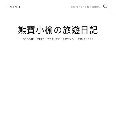
Skip
MENU
to
content
熊寶小榆の旅遊日記
FOODIE．TRIP．BEAUTY．LIVING ．TIMELESS