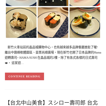
新竹火車站前的晶品城購物中心，也有越來越多品牌餐廳進駐了喔!
繼台中霧峰軟體園區、苗栗尚順廣場，現在新竹也開了日本品牌的Hama
迴轉壽司~ HAMA SUSH 在晶品城的2樓，除了有各式各樣的日式壽司
🍣， 這家迴…
CONTINUE READING
【台北中山美食】スシロー壽司郎 台北