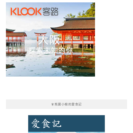
🧚熊寶小榆的愛食記