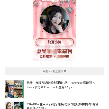
熊寶小榆
🔎燒ㄟ~新上架文章
貓咪主食糧及貓咪餐食開箱心得，Summit10 森咪特 &
Pawta 波塔 & Food Studio寵湯工坊。
YBARRA 益百萊 西班牙原裝 特級冷壓初榨橄欖油! 輕食
雞肉沙拉料理。