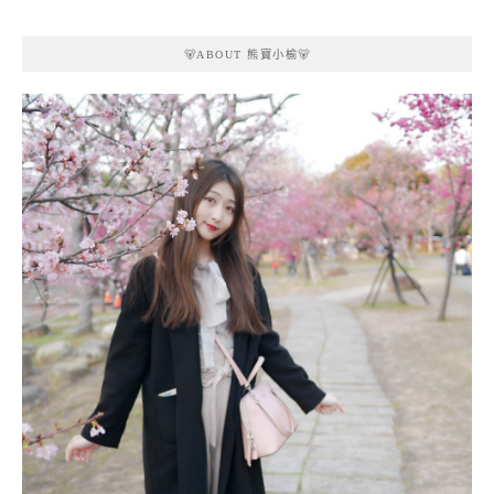
🐻ABOUT 熊寶小榆🐻