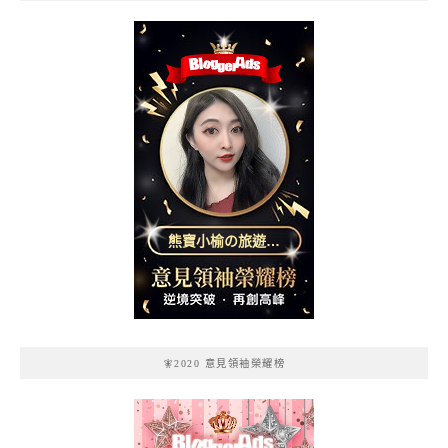
熊寶小榆の旅遊日
記
🧚2020 意見領袖榮耀榜