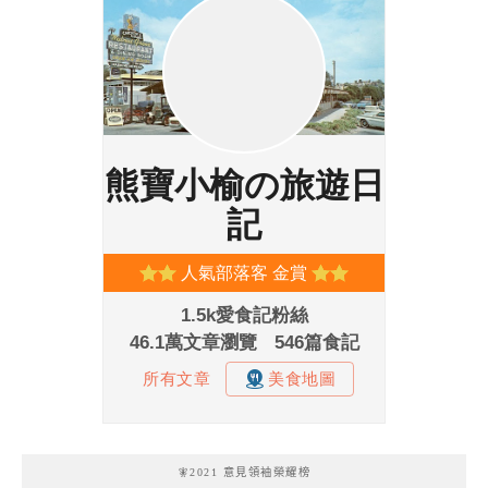
🧚2021 意見領袖榮耀榜