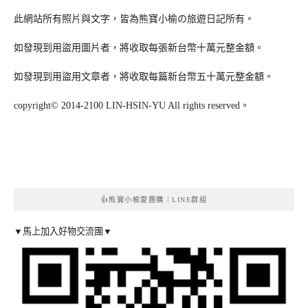
此網站所有照片與文字，皆為熊寶小榆の旅遊日記所有。
如發現到用盜用圖片者，將收取每張新台幣十萬元整金額。
如發現到用盜用文章者，將收取每篇新台幣五十萬元整金額。
copyright© 2014-2100 LIN-HSIN-YU All rights reserved。
👍熊寶小榆愛團購｜LINE群組
▼馬上加入好物交流團▼