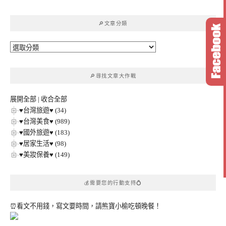
關
鍵
🔎文章分類
字:
🔎
文
章
🔎尋找文章大作戰
分
類
展開全部
|
收合全部
♥台灣旅遊♥ (34)
♥台灣美食♥ (989)
♥國外旅遊♥ (183)
♥居家生活♥ (98)
♥美妝保養♥ (149)
💰需要您的行動支持💍
⏰看文不用錢，寫文要時間，請熊寶小榆吃頓晚餐！