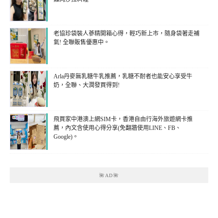
老協珍袋裝人蔘精開箱心得，輕巧新上市，隨身袋著走補
氣! 全聯販售優惠中。
Arla丹麥無乳糖牛乳推薦，乳糖不耐者也能安心享受牛
奶，全聯、大潤發買得到!
飛買家中港澳上網SIM卡，香港自由行海外旅遊網卡推
薦，內文含使用心得分享(免翻牆使用LINE、FB、
Google)。
🌺AD🌺