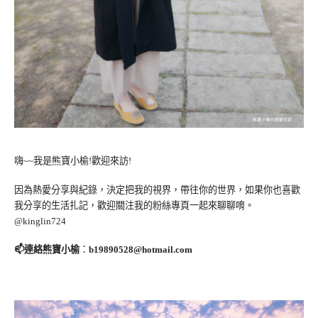
嗨~~我是熊寶小榆!歡迎來訪!
因為熱愛分享與紀錄，決定把我的視界，帶往你的世界，如果你也喜歡
我分享的生活扎記，歡迎關注我的粉絲專頁一起來聊聊唷。
@kinglin724
📫連絡熊寶小榆
：
b19890528@hotmail.com