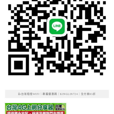
👍台灣租借WIFI｜專屬優惠碼｜KINGLIN724｜全方案85折