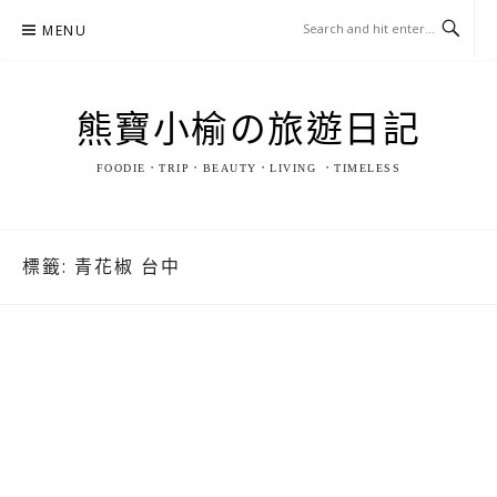
Skip
MENU
to
content
熊寶小榆の旅遊日記
FOODIE．TRIP．BEAUTY．LIVING ．TIMELESS
標籤:
青花椒 台中