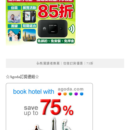
👍熊寶讀者推薦｜住宿訂房優惠｜75折
☆Agoda訂房連結☆