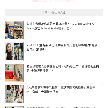
🔎燒ㄟ~新上架文章
貓咪主食糧及貓咪餐食開箱心得，Summit10 森咪特 &
Pawta 波塔 & Food Studio寵湯工坊。
YBARRA 益百萊 西班牙原裝 特級冷壓初榨橄欖油! 輕食
雞肉沙拉料理。
老協珍袋裝人蔘精開箱心得，輕巧新上市，隨身袋著走補
氣! 全聯販售優惠中。
Arla丹麥無乳糖牛乳推薦，乳糖不耐者也能安心享受牛
奶，全聯、大潤發買得到!