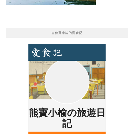
🧚熊寶小榆的愛食記