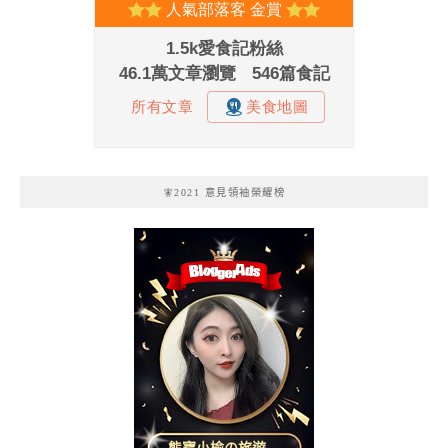
🧚2021 意見領袖榮耀榜