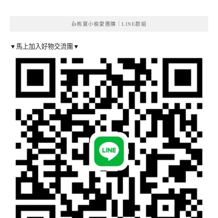
👍熊寶小榆愛團購｜LINE群組
▼馬上加入好物交流團▼