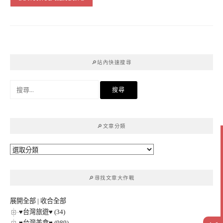
🔎站內快速搜尋
搜
尋
關
鍵
🔎文章分類
字:
🔎
文
章
🔎尋找文章大作戰
分
類
展開全部
|
收合全部
♥台灣旅遊♥ (34)
♥台灣美食♥ (989)