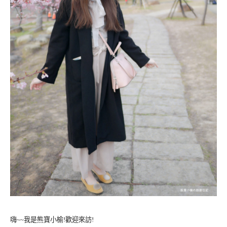
嗨~~我是熊寶小榆!歡迎來訪!