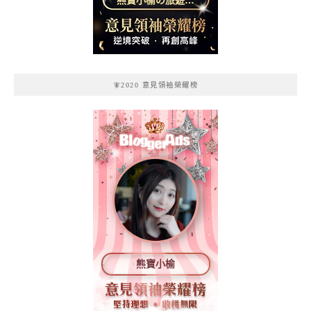
熊寶小榆の旅遊日
記
🧚2020 意見領袖榮耀榜
熊寶小榆