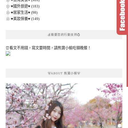
♥國外旅遊♥ (183)
♥居家生活♥ (98)
♥美妝保養♥ (149)
💰需要您的行動支持💍
⏰看文不用錢，寫文要時間，請熊寶小榆吃頓晚餐！
🐻ABOUT 熊寶小榆🐻