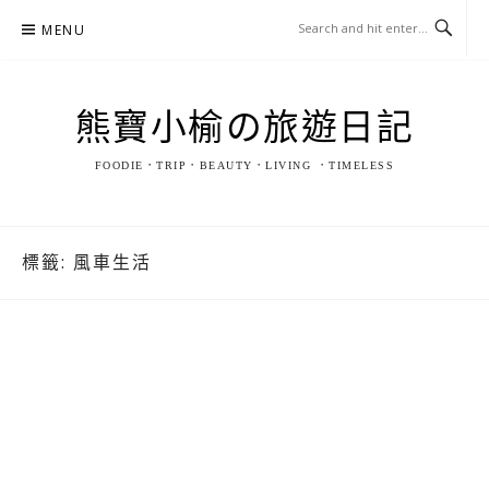
Skip
MENU
to
content
熊寶小榆の旅遊日記
FOODIE．TRIP．BEAUTY．LIVING ．TIMELESS
標籤:
風車生活