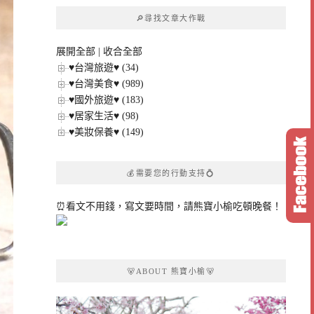
章
🔎尋找文章大作戰
分
類
展開全部
|
收合全部
♥台灣旅遊♥ (34)
♥台灣美食♥ (989)
♥國外旅遊♥ (183)
♥居家生活♥ (98)
♥美妝保養♥ (149)
💰需要您的行動支持💍
⏰看文不用錢，寫文要時間，請熊寶小榆吃頓晚餐！
🐻ABOUT 熊寶小榆🐻