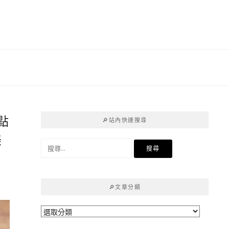
點
🔎站內快速搜尋
美
搜
尋
關
鍵
🔎文章分類
字:
🔎
文