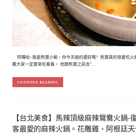
阿囉哈~我是熊寶小榆，你今天過的還好嗎? 熊寶真的很愛吃火鍋，
薦大家一定要來吃看看。 他跟熊寶之前去”…
CONTINUE READING
【台北美食】馬辣頂級麻辣鴛鴦火鍋-復
客最愛的麻辣火鍋。花雕雞、阿根廷天使