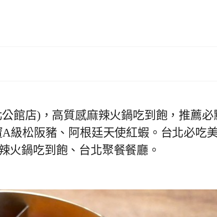
北公館店)，高質感麻辣火鍋吃到飽，推薦必
寶A級松阪豬、阿根廷天使紅蝦。台北必吃
辣火鍋吃到飽、台北聚餐餐廳。