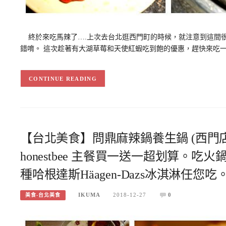
終於來吃馬辣了….上次去台北逛西門町的時候，就注意到這間很
錯唷。 這次趁著有大湖草莓和天使紅蝦吃到飽的優惠，趕快來吃一波啦
CONTINUE READING
【台北美食】問鼎麻辣鍋養生鍋 (西門店)
honestbee 主餐買一送一超划算
種哈根達斯Häagen-Dazs冰淇淋任您吃
IKUMA
2018-12-27
0
美食-台北美食