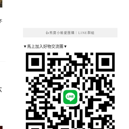
不
👍熊寶小榆愛團購｜LINE群組
▼馬上加入好物交流團▼
六