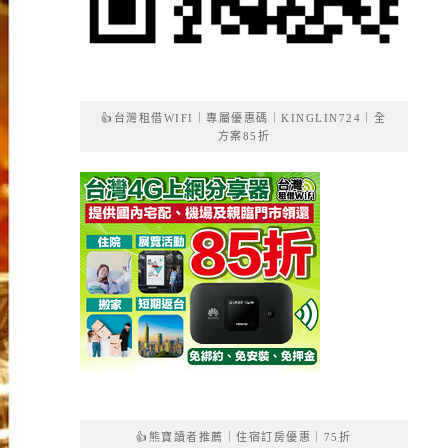
👍台灣租借WIFI｜專屬優惠碼｜KINGLIN724｜全
方案85折
👍熊寶讀者推薦｜住宿訂房優惠｜75折