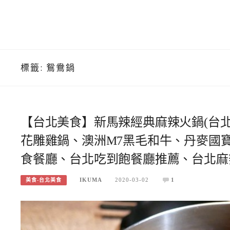
標籤:
鴛鴦鍋
【台北美食】新馬辣經典麻辣火鍋(台
花雕雞鍋、澳洲M7黑毛和牛、丹麥國
食餐廳、台北吃到飽餐廳推薦、台北麻
IKUMA
2020-03-02
1
美食-台北美食