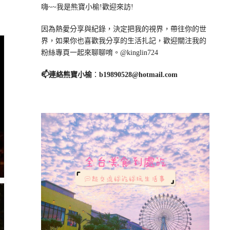
嗨~~我是熊寶小榆!歡迎來訪!
因為熱愛分享與紀錄，決定把我的視界，帶往你的世
界，如果你也喜歡我分享的生活扎記，歡迎關注我的
粉絲專頁一起來聊聊唷。@kinglin724
📫連絡熊寶小榆
：
b19890528@hotmail.com