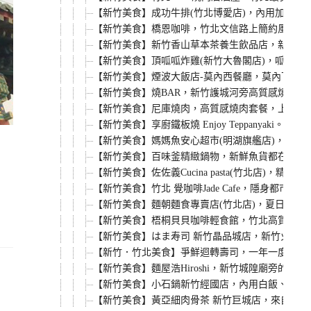
【新竹美食】成功牛排(竹北博愛店)，內用加麵不
【新竹美食】橋恩咖啡，竹北文信路上簡約風咖啡廳
【新竹美食】新竹香山草本茶養生飲品店，新竹香
【新竹美食】頂呱呱炸雞(新竹大魯閣店)，呱呱包
【新竹美食】煙波大飯店-莫內西餐廳，莫內下午茶
【新竹美食】燒BAR，新竹護城河旁高質感燒肉
【新竹美食】尼庫燒肉，高質感燒肉套餐，上班族
【新竹美食】享廚鐵板燒 Enjoy Teppan
【新竹美食】媽媽魚安心超市(明湖旗艦店)，來吃
【新竹美食】百味釜精緻鍋物，新鮮魚貨都在這，
【新竹美食】佐佐義Cucina pasta(竹北店
【新竹美食】竹北 覺咖啡Jade Cafe，隱
【新竹美食】麵朝麵食專賣店(竹北店)，夏日炎炎
【新竹美食】梧桐貝貝咖啡輕食館，竹北高質感早午
【新竹美食】はま寿司 新竹晶品城店，新竹火車站
【新竹．竹北美食】爭鮮迴轉壽司，一年一度的螃
【新竹美食】麵屋浩Hiroshi，新竹城隍廟旁的
【新竹美食】小石鍋新竹經國店，內用白飯、飲品
【新竹美食】黃亞細肉骨茶 新竹巨城店，來自新