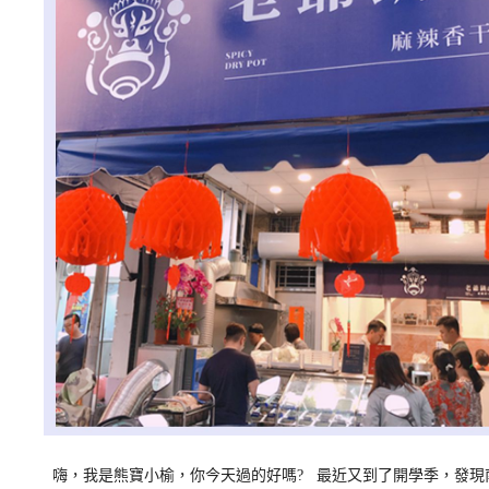
嗨，我是熊寶小榆，你今天過的好嗎? 最近又到了開學季，發現南