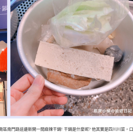
區南門路這邊新開一間麻辣干鍋! 干鍋是什麼呢? 他其實是四川川菜，