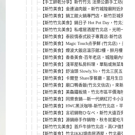
【手工餅乾分享】新竹竹北 法樂公爵手工坊(FAL
【新竹美食】金連滷肉飯，新竹城隍廟附近的新竹
【新竹美食】鍋工館火鍋專門店，新竹巨城旁第一
【新竹竹北美食】鍋日子 Hot Pot Day，
【新竹竹北美食】私嚐居酒屋竹北店，光明一路上
【新竹美食】泰餃情泰式餃子專賣店-新竹店，五色煎
【新竹美食】Magic Touch点爭鮮 (竹北店
【新竹美食】煙波大飯店溫莎館2樓，醉月樓烤鴨宴
【新竹美食】香香美食-百年老店，城隍廟內新竹
【新竹美食】淺草屋私房料理，單點或無菜單快炒
【新竹美食】舒油頭 Slowly,Yo，竹北三民
【新竹美食】卡爾登 Share享餐廳，當月生日
【新竹美食】廟口鴨香飯(竹北文信店)，來新竹必
【新竹美食】美鱻鐵板燒，竹北市區平價海陸鐵板燒
【新竹美食】同樂食鍋—新一代網紅打卡小清新餐廳
【新竹美食】HWC黑沃咖啡-新竹竹北店，平價精
【新竹美食】言初鍋物ひなべ，新竹大遠百旁工業
【新竹美食】源鍋綠手作鍋物，秋冬就愛吃平價個
【新竹竹北美食】首戶牛排竹北店，高CP值雙拼
【新竹美食】竹北IKKI燒肉居酒屋，竹北最強單