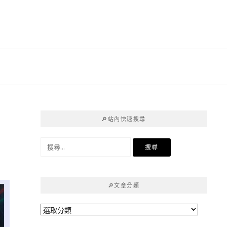
🔎站內快速搜尋
搜
尋
關
鍵
🔎文章分類
字:
🔎
文