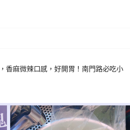
，香麻微辣口感，好開胃！南門路必吃小