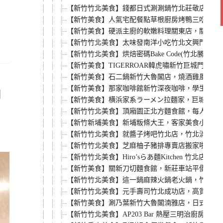
【新竹竹北美食】錢都日式涮涮鍋竹北莊敬店，一
【新竹美食】人氣宅配餐點草根廚房烤鴨三吃真空包
【新竹美食】硬派主廚的軟嫩料理關東店，關東路
【新竹竹北美食】太味發南洋小吃竹北文興門市，
【新竹竹北美食】烘焙密碼Bake Code(竹
【新竹美食】TIGERROAR韓虎嘯新竹巨城門
【新竹美食】石二鍋新竹大魯閣店，燒酒雞風味鍋
【新竹美食】那家咖啡館新竹深夜咖啡，學生最愛寧
由
【新竹美食】横浜家系ラーメン拉麵家，巨城旁日
【新竹竹北美食】頂廂園正北方麵食館，每人低消8
【新竹新埔美食】新埔粄條大王，客家美食小吃推
【新竹竹北美食】就醬子烤吧竹北店，竹北消夜新
【新竹竹北美食】芝麻柚子豬排專賣店搬家啦，平日
【新竹竹北美食】Hiro’sらあ麵Kitchen 
【新竹美食】關新刀切麵食館，新莊車站平價小吃
【新竹竹北美食】這一鍋麻辣火鍋老火鍋，竹北光
【新竹竹北美食】元手壽司竹北成功店，高質感平
【新竹美食】涮乃葉新竹大魯閣湳雅店，日式火鍋
【新竹竹北美食】AP203 Bar 熱壓三明治廚房