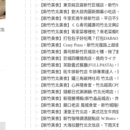
【新竹美食】東京純豆腐新竹巨城店，新竹SOGO店
【新竹竹北美食】劉大叔肉圓新開幕小吃店，內用
【新竹美食】牛室炙燒牛排新竹店，平日不分時段
【新竹竹北美食】くら寿司藏壽司竹北文興店，鮭魚
解北
【新竹竹北美食】客家菜哪裡吃？來老菜櫥吃客家
【新竹美食】打包包子好吃嗎？打包DABAO的
【新竹美食】Crazy Pizza，新竹光復路上
【新竹美食】壽司郎新竹巨城店七樓，除了握壽司
【新竹美食】巨城四樓燒肉店，焼肉ライク（燒肉L
【新竹美食】芙歐義式餐廳(FULLPASTA)，
【新竹美食】吼牛排新竹店 牛排專業達人，獨家4
【新竹竹北美食】鐵三角碳烤吐司 竹北店，季節
【新竹竹北美食】心丼隱食堂，竹北超高CP值日本
、
【新竹美食】錢都日式涮涮鍋-竹北光明店，連鎖小
【新竹美食】新宿勝博殿(新竹晶品城店)，炸牡蠣
【新竹美食】廟口老店 風城食堂，新竹城隍廟商圈
【新竹美食】漢堡王竹北店，美式花生牛肉堡餐，8pcs雞
【新竹美食】新竹咖啡調酒甜點店 W.Bistro
【新竹美食】大海拉麵竹北文信店，下雨天會有味