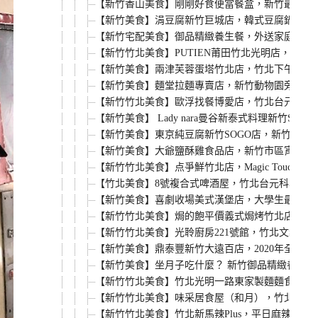
【新竹香山美食】剛剛好食便當餐盒，新竹最強外
【新竹美食】涓豆腐新竹巨城店，韓式豆腐鍋、霜
【新竹宅配美食】御品精緻養生餐，外送家庭餐一
【新竹竹北美食】PUTIEN莆田竹北光明店，米
【新竹美食】兩津芙蓉蛋塔竹北店，竹北下午茶甜
【新竹美食】麵堂拉麵專賣店，新竹動物園旁必吃
【新竹竹北美食】歐浮找餐博愛店，竹北台元科學園
【新竹美食】 Lady nara曼谷新泰式料理新
【新竹美食】東京純豆腐新竹SOGO店，新竹巨城
【新竹美食】大爺鹽酥雞食品店，新竹市區宵夜適
【新竹竹北美食】点爭鮮竹北店，Magic Touch搬
【竹北美食】8號複合式啤酒屋，竹北台元科學園
【新竹美食】喜劇收場美式漢堡店，大學生最愛的
【新竹竹北美食】焗的飽平價義式焗烤竹北店，平
【新竹竹北美食】光聆廚房221號館，竹北文義街
【新竹美食】鼎泰豐新竹大遠百店，2020年全新
【新竹美食】坐月子吃什麼？ 新竹御品精緻養生
【新竹竹北美食】竹北光明一路東家製麵麵食館，新
【新竹竹北美食】味采居食屋（和月），竹北文義
【新竹竹北美食】竹北新馬辣Plus，平日麻辣火