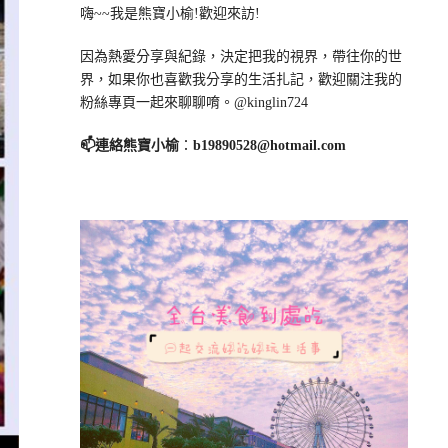
嗨~~我是熊寶小榆!歡迎來訪!
因為熱愛分享與紀錄，決定把我的視界，帶往你的世
界，如果你也喜歡我分享的生活扎記，歡迎關注我的
粉絲專頁一起來聊聊唷。@kinglin724
📫連絡熊寶小榆
：
b19890528@hotmail.com