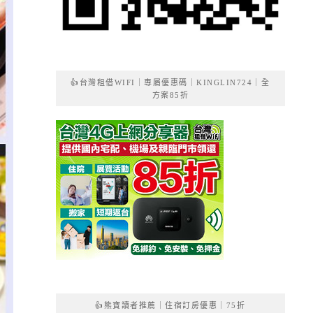
👍台灣租借WIFI｜專屬優惠碼｜KINGLIN724｜全
方案85折
👍熊寶讀者推薦｜住宿訂房優惠｜75折