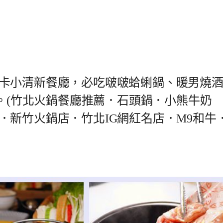
卡小清新餐廳，必吃啵啵蛤蜊鍋、暖男燒
9。(竹北火鍋餐廳推薦．石頭鍋．小熊牛奶
．新竹火鍋店．竹北IG網紅名店．M9和牛