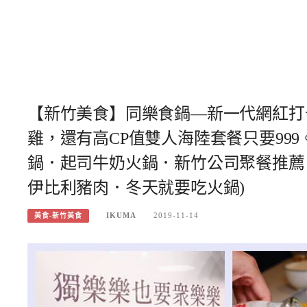
【新竹美食】同樂食鍋—新一代網紅打
雞，還有高CP值雙人海陸套餐只要99
鍋．起司牛奶火鍋．新竹公司聚餐推薦
伊比利豬肉．冬天就要吃火鍋)
IKUMA
2019-11-14
美食-新竹美食