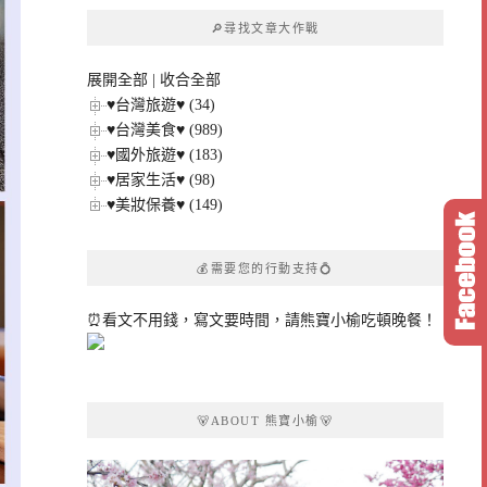
章
🔎尋找文章大作戰
分
類
展開全部
|
收合全部
♥台灣旅遊♥ (34)
♥台灣美食♥ (989)
♥國外旅遊♥ (183)
♥居家生活♥ (98)
♥美妝保養♥ (149)
💰需要您的行動支持💍
⏰看文不用錢，寫文要時間，請熊寶小榆吃頓晚餐！
🐻ABOUT 熊寶小榆🐻