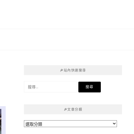
青
🔎站內快速搜尋
搜
尋
關
鍵
🔎文章分類
字:
🔎
文