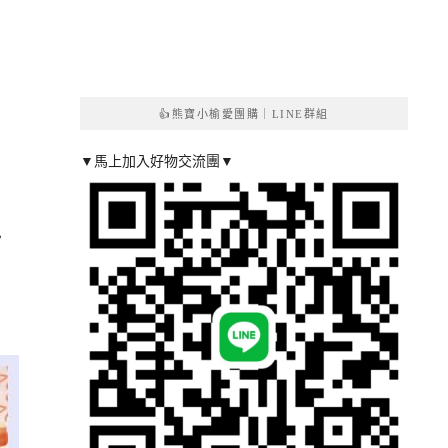
👍熊寶小榆愛團購｜LINE群組
酒
▼馬上加入好物交流團▼
．