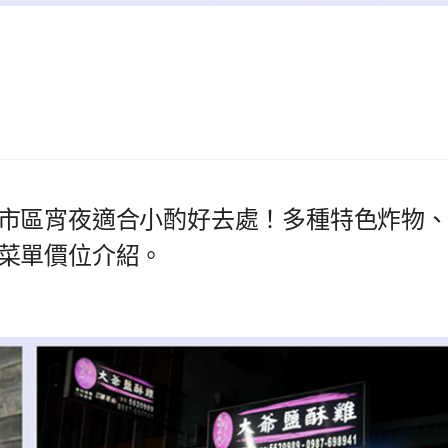
市區宵夜適合小酌好去處！多種特色炸物
菜單價位介紹。